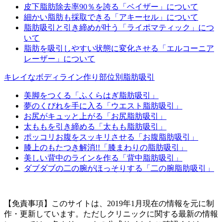
皮下脂肪除去率90％を誇る「ベイザー」について
細かい脂肪も採取できる「アキーセル」について
脂肪吸引と引き締めが叶う「ライポマティック」につ
いて
脂肪を吸引しやすい状態に変化させる「エルコーニア
レーザー」について
キレイなボディライン作り部位別脂肪吸引
美脚をつくる「ふくらはぎ脂肪吸引」
夢のくびれを手に入る「ウエスト脂肪吸引」
お尻がキュッと上がる「お尻脂肪吸引」
太ももを引き締める「太もも脂肪吸引」
ポッコリお腹をスッキリさせる「お腹脂肪吸引」
膝上のもたつき解消!!「膝まわりの脂肪吸引」
美しい背中のラインを作る「背中脂肪吸引」
ダブダブの二の腕がほっそりする「二の腕脂肪吸引」
【免責事項】このサイトは、2019年1月現在の情報を元に制
作・更新しています。ただしクリニックに関する最新の情報