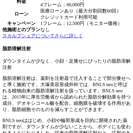
料金
4フレーム：60,000円
医療ローンあり（最大分割回数60回）
ローン
クレジットカード利用可能
キャンペーン
1フレーム：12,500円（モニター価格）
他施術とのプラン
なし
スカルプシュアについてさらに詳しく
脂肪溶解注射
ダウンタイムが少なく、小顔・足痩せにぴったりの脂肪溶解
注射
脂肪溶解注射は、薬剤を注射器で注入することで部分痩せへ
と導く施術です。大塚美容形成外科では、BNLS neoと呼ば
れる植物由来の脂肪溶解注射を扱っています。BNLS neo
は、2015年に厚生労働省から認められた脂肪分解効果を持つ
成分、デオキシコール酸を配合。細胞膜を破壊する作用があ
り、脂肪細胞そのものを減らすことができます。
BNLS neoははじめ、小顔や輪郭形成を目的に開発された薬
剤ですが、ダウンタイムが少ないことから、ボディにも使わ
れるようになりました。従来の脂肪溶解注射だと、注射のあ