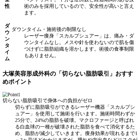
性
術のみを採用しているので、安全性が高いと言え
ます。
ダ
ダウンタイム・施術後の制限なし
ウ
レーザー痩身「スカルプシュアー」は、痛み・ダ
ン
ウンタイムなし。メスや針を使わないので肌を傷
タ
つけずに脂肪組織を溶かします。術後の食事制限
イ
もありません。
ム
大塚美容形成外科の「切らない脂肪吸引」おすす
めポイント
切らない脂肪吸引で身体への負担がゼロ
切らずに脂肪吸引ができるレーザー機器「スカルプシ
ュアー」を使用して施術を行います。施術時間わずか
25分で、24%の脂肪を破壊。マクロファージと呼ばれ
る白血球の一種が破壊された脂肪を食べて消化するた
め、脂肪が減少していきます。痩身効果が現れるまで1
～2ヶ月ほどかかりますが、腫れや内出血などリスクが