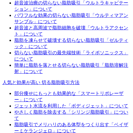
超音波治療の切らない脂肪吸引「ウルトラキャビテー
ション」について
パワフルな効果の切らない脂肪吸引「ウルティマアン
サンブル」について
超音波と高周波で脂肪細胞を破壊「ウルトラアクセン
ト」について
脂肪を凍らせて破壊する切らない脂肪吸引「ゼルティ
ック」について
切らない脂肪吸引の最先端技術「ライポソニックス」
について
簡単に脂肪を落とせる切らない脂肪吸引「脂肪溶解注
射」について
人気と効果が高い 切る脂肪吸引方法
部分痩せにもっとも効果的な「スマートリポレーザ
ー」について
ジェット水流を利用した「ボディジェット」について
やさしく脂肪を除去する「シリンジ脂肪吸引」につい
て
脂肪吸引でメリハリのある体型をつくり出す「ベイザ
ーミケランジェロ」について