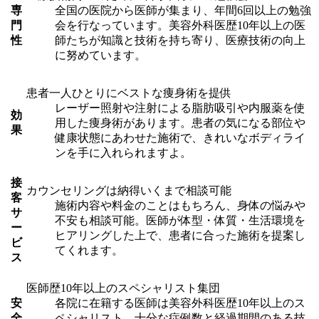
専
全国の医院から医師が集まり、年間6回以上の勉強
門
会を行なっています。美容外科医歴10年以上の医
性
師たちが知識と技術を持ち寄り、医療技術の向上
に努めています。
患者一人ひとりにベストな痩身術を提供
レーザー照射や注射による脂肪吸引や内服薬を使
効
用した痩身術があります。患者の気になる部位や
果
健康状態にあわせた施術で、きれいなボディライ
ンを手に入れられますよ。
接
カウンセリングは納得いくまで相談可能
客
施術内容や料金のことはもちろん、身体の悩みや
サ
不安も相談可能。医師が体型・体質・生活環境を
ー
ヒアリングした上で、患者に合った施術を提案し
ビ
てくれます。
ス
医師歴10年以上のスペシャリスト集団
安
各院に在籍する医師は美容外科医歴10年以上のス
全
ペシャリスト。十分な症例数と経過期間のある技