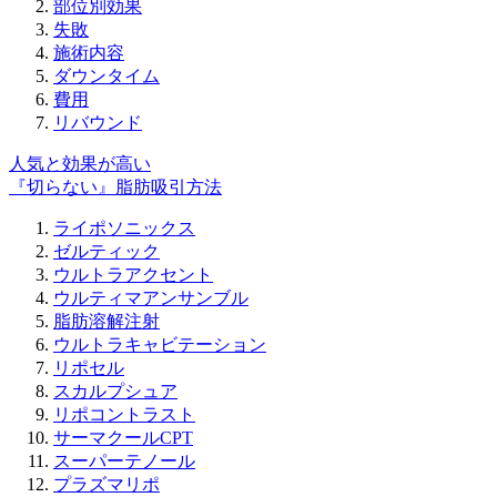
部位別効果
失敗
施術内容
ダウンタイム
費用
リバウンド
人気と効果が高い
『切らない』脂肪吸引方法
ライポソニックス
ゼルティック
ウルトラアクセント
ウルティマアンサンブル
脂肪溶解注射
ウルトラキャビテーション
リポセル
スカルプシュア
リポコントラスト
サーマクールCPT
スーパーテノール
プラズマリポ