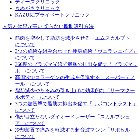
ティーズクリニック
きぬがさクリニック
KAZUKIプライベートクリニック
人気と効果が高い 切らない脂肪吸引方法
筋肉を増やして脂肪を減少させる「エムスカルプト」
について
3つの施術を組み合わせた痩身施術「ヴェラシェイプ」
について
360度のプラズマ光線で脂肪の排出を促す「プラズマリ
ボ」について
高周波でコラーゲンの生成を促進する「スーパーテノ
ール」について
脂肪減少やたるみの引き上げに効果的な「サーマクー
ルボディ」について
3つの熱衝撃で脂肪の排出を促す「リポコントラスト」
について
傷が目立たないダイオードレーザー「スカルプシュ
ア」について
冷却装置で痛みを軽減する超音波マシン「リポセル」
について