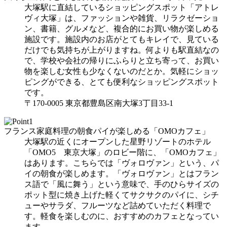
大塚駅に直結しているショッピングスポット「アトレ
ヴィ大塚」は、ファッションや雑貨、リラクゼーショ
ン、書籍、グルメなど、複合的にお買い物が楽しめる
施設です。施設内のお店がとてもキレイで、見ている
だけでも気持ちが上がりますね。何よりも駅直結なの
で、学校や会社の帰りにふらりと立ち寄って、お買い
物を楽しむ女性も少なくないのだとか。気軽にショッ
ピングができる、とても便利なショッピングスポット
です。
〒170-0005 東京都豊島区南大塚3丁目33-1
フランス家庭料理の朝食パイが楽しめる「OMOカフェ」
大塚駅の近くにオープンした星野リゾートのホテル
「OMO5 東京大塚」のロビー階に、「OMOカフェ」
はあります。こちらでは「ヴォロヴァン」という、パ
イの朝食が楽しめます。「ヴォロヴァン」とはフラン
ス語で「風に舞う」という意味で、手のひらサイズの
ポット型に焼き上げた軽くてサクサクのパイに、シチ
ューやサラダ、フルーツなど詰めていただく料理で
す。軽食を楽しむのに、おすすめのカフェとなってい
ます。