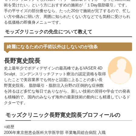
術を受けたい」という方におすすめの施術が「１Day脂肪吸引」です。
手の平サイズの部分痩せなら、たった20分で施術が完了するので、忙し
い方や痛みに弱い方、周囲に知られたくない方などでも気軽に受けられ
る低価格の即痩身メニューです。
モッズクリニックの先生について教えて
綺麗になるための手術以外はしないのが信条
長野寛史院長
史上最年少でボディデザインの最高峰であるVASER 4D
Sculpt、コンデンスリッチファット療法の認定資格を取得
したことで美容業界でも何かと話題に上ることの多い長
野寛史院長。 脂肪吸引・脂肪注入分野の圧倒的な症例数
を誇るほど多忙な毎日でありながら、新しい技術の習得や学会での発表
も積極的で、国内のみならず海外の最新技術の動向にも精通しているド
クターです。
モッズクリニック長野寛史院長プロフィールの
○経歴
2006年東京慈恵会医科大学医学部 卒業亀田総合病院 入職