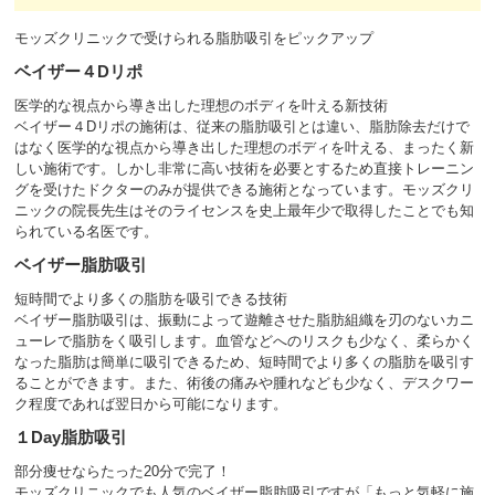
モッズクリニックで受けられる脂肪吸引をピックアップ
ベイザー４Dリポ
医学的な視点から導き出した理想のボディを叶える新技術
ベイザー４Dリポの施術は、従来の脂肪吸引とは違い、脂肪除去だけで
はなく医学的な視点から導き出した理想のボディを叶える、まったく新
しい施術です。しかし非常に高い技術を必要とするため直接トレーニン
グを受けたドクターのみが提供できる施術となっています。モッズクリ
ニックの院長先生はそのライセンスを史上最年少で取得したことでも知
られている名医です。
ベイザー脂肪吸引
短時間でより多くの脂肪を吸引できる技術
ベイザー脂肪吸引は、振動によって遊離させた脂肪組織を刃のないカニ
ューレで脂肪をく吸引します。血管などへのリスクも少なく、柔らかく
なった脂肪は簡単に吸引できるため、短時間でより多くの脂肪を吸引す
ることができます。また、術後の痛みや腫れなども少なく、デスクワー
ク程度であれば翌日から可能になります。
１Day脂肪吸引
部分痩せならたった20分で完了！
モッズクリニックでも人気のベイザー脂肪吸引ですが「もっと気軽に施