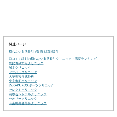
関連ページ
切らない脂肪吸引 VS 切る脂肪吸引
口コミで評判の切らない脂肪吸引クリニック・病院ランキング
恵比寿やすみクリニック
城本クリニック
アオハルクリニック
大塚美容形成外科
東京素肌クリニック
Dr.KAKUKOスポーツクリニック
セレクトクリニック
渋谷セントラルクリニック
セオリークリニック
有楽町美容外科クリニック