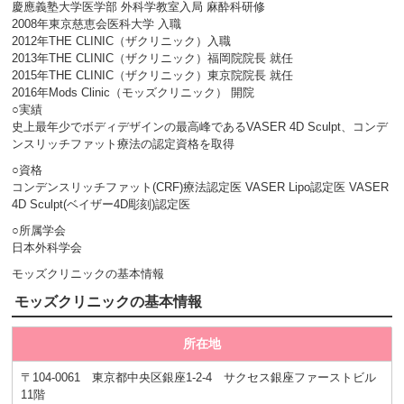
慶應義塾大学医学部 外科学教室入局 麻酔科研修
2008年東京慈恵会医科大学 入職
2012年THE CLINIC（ザクリニック）入職
2013年THE CLINIC（ザクリニック）福岡院院長 就任
2015年THE CLINIC（ザクリニック）東京院院長 就任
2016年Mods Clinic（モッズクリニック） 開院
○実績
史上最年少でボディデザインの最高峰であるVASER 4D Sculpt、コンデ
ンスリッチファット療法の認定資格を取得
○資格
コンデンスリッチファット(CRF)療法認定医 VASER Lipo認定医 VASER
4D Sculpt(ベイザー4D彫刻)認定医
○所属学会
日本外科学会
モッズクリニックの基本情報
モッズクリニックの基本情報
所在地
〒104-0061 東京都中央区銀座1-2-4 サクセス銀座ファーストビル
11階