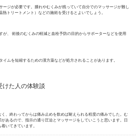
サージが必要です。腫れやむくみが残っていて自分でのマッサージが難し
波温熱トリートメント）などの施術を受けるとよいでしょう。
すが、 術後のむくみの軽減と血栓予防の目的からサポーターなどを使用
タイムを短縮するための漢方薬などが処方されることがあります。
受けた人の体験談
どありませんでした
なく、終わってからは痛み止めを飲めば耐えられる程度の痛みでした。む
凹があるので、指示の通り圧迫とマッサージをしていこうと思います。日
ち着いてきています。