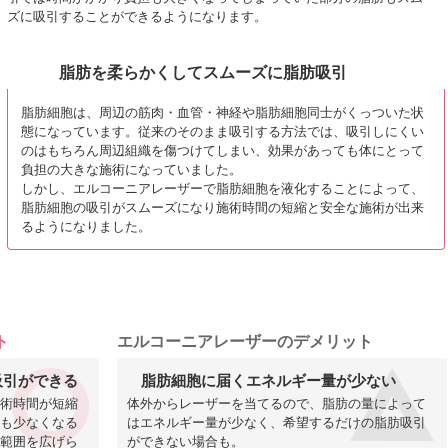
ズに吸引することができるようになります。
脂肪を柔らかくしてスムーズに脂肪吸引
脂肪細胞は、周辺の筋肉・血管・神経や脂肪細胞同士がくっついた状
態になっています。従来のそのまま吸引する方法では、吸引しにくい
のはもちろん周辺組織を傷つけてしまい、効果があっても体にとって
負担の大きな施術になっていました。
しかし、エルコーニアレーザーで脂肪細胞を液化することによって、
脂肪細胞の吸引がスムーズになり施術時間の短縮と安全な施術が出来
るようになりました。
ト
エルコーニアレーザーのデメリット
吸引ができる
脂肪細胞に届くエネルギー量が少ない
術時間が短縮
体外からレーザーを当てるので、脂肪の量によって
も少なくなる
はエネルギー量が少なく、希望するだけの脂肪吸引
範囲を広げら
ができない場合も。