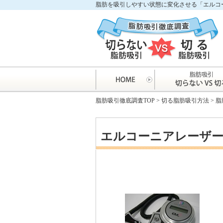
脂肪を吸引しやすい状態に変化させる「エルコ
脂肪吸引徹底調査TOP
>
切る脂肪吸引方法
>
脂
エルコーニアレーザ