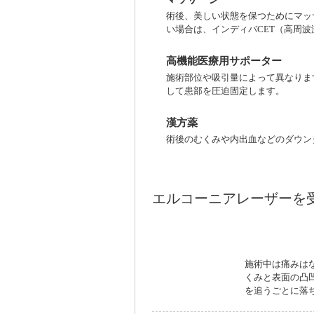
術後、美しい状態を保つためにマッ
い場合は、インディバCET（高周
高機能医療用サポーター
施術部位や吸引量によって異なりま
して患部を圧迫固定します。
漢方薬
術後のむくみや内出血などのダウン
エルコーニアレーザーを
痛みはほとん
施術中は痛みは
くみと表面の凸
を追うごとに落