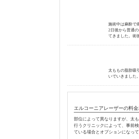
術後に腫れま
施術中は麻酔で
2日後から普通
てきました。術
見た目が変わ
太ももの脂肪吸
いでいきました
エルコーニアレーザーの料金
部位によって異なりますが、太も
行うクリニックによって、事前検
ている場合とオプションになって