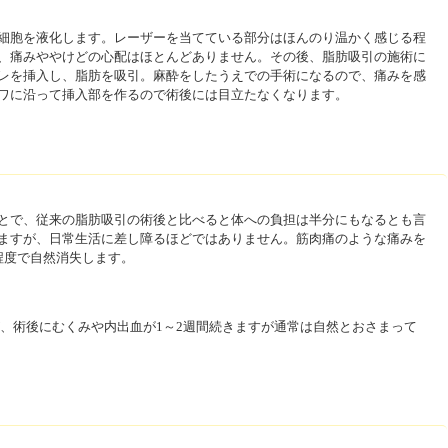
細胞を液化します。レーザーを当てている部分はほんのり温かく感じる程
、痛みややけどの心配はほとんどありません。その後、脂肪吸引の施術に
レを挿入し、脂肪を吸引。麻酔をしたうえでの手術になるので、痛みを感
ワに沿って挿入部を作るので術後には目立たなくなります。
とで、従来の脂肪吸引の術後と比べると体への負担は半分にもなるとも言
ますが、日常生活に差し障るほどではありません。筋肉痛のような痛みを
程度で自然消失します。
が、術後にむくみや内出血が1～2週間続きますが通常は自然とおさまって