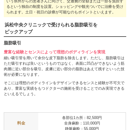
いう県外からの患者さんに向けて、交通費の全額または一部を負担す
るという独自の制度を設置。ショッピングや観光ついでに治療を受け
られます。土日・祝日の診療が可能なのもポイントといえます。
浜松中央クリニックで受けられる脂肪吸引を
ピックアップ
脂肪吸引
豊富な経験とセンスによって理想のボディラインを実現
細い吸引管を用いて余分な皮下脂肪を除去します。ただし、脂肪吸引は
ただ吸引すれば良いというものではなく、表面に凹凸ができないよう筋
肉層に近い部分を吸引。皮膚に近い部分の脂肪はあえて残すといった技
術が必要になります。
そこには理想のボディラインをデザインできるセンスと経験が不可欠で
あり、豊富な実績をもつドクターの施術を受けることでのみ実現できる
といえるでしょう。
各部位1カ所：82,500円
料金
全身麻酔：110,000円
静脈麻酔：55,000円