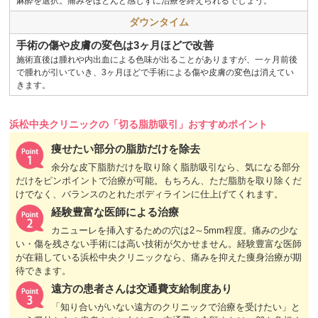
麻酔を選択。痛みをほとんど感じずに治療を終えられるでしょう。
ダウンタイム
手術の傷や皮膚の変色は3ヶ月ほどで改善
施術直後は腫れや内出血による色味が出ることがありますが、一ヶ月前後
で腫れが引いていき、3ヶ月ほどで手術による傷や皮膚の変色は消えてい
きます。
浜松中央クリニックの「切る脂肪吸引」おすすめポイント
痩せたい部分の脂肪だけを除去
余分な皮下脂肪だけを取り除く脂肪吸引なら、気になる部分
だけをピンポイントで治療が可能。もちろん、ただ脂肪を取り除くだ
けでなく、バランスのとれたボディラインに仕上げてくれます。
経験豊富な医師による治療
カニューレを挿入するための穴は2～5mm程度。痛みの少な
い・傷を残さない手術には高い技術が欠かせません。経験豊富な医師
が在籍している浜松中央クリニックなら、痛みを抑えた痩身治療が期
待できます。
遠方の患者さんは交通費支給制度あり
「知り合いがいない遠方のクリニックで治療を受けたい」と