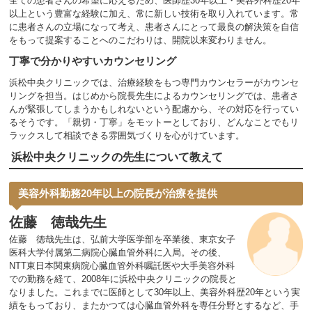
全ての患者さんの希望に応えるため、医師歴30年以上・美容外科歴20年
以上という豊富な経験に加え、常に新しい技術を取り入れています。常
に患者さんの立場になって考え、患者さんにとって最良の解決策を自信
をもって提案することへのこだわりは、開院以来変わりません。
丁寧で分かりやすいカウンセリング
浜松中央クリニックでは、治療経験をもつ専門カウンセラーがカウンセ
リングを担当。はじめから院長先生によるカウンセリングでは、患者さ
んが緊張してしまうかもしれないという配慮から、その対応を行ってい
るそうです。「親切・丁寧」をモットーとしており、どんなことでもリ
ラックスして相談できる雰囲気づくりを心がけています。
浜松中央クリニックの先生について教えて
美容外科勤務20年以上の院長が治療を提供
佐藤 徳哉先生
佐藤 徳哉先生は、弘前大学医学部を卒業後、東京女子
医科大学付属第二病院心臓血管外科に入局。その後、
NTT東日本関東病院心臓血管外科嘱託医や大手美容外科
での勤務を経て、2008年に浜松中央クリニックの院長と
なりました。これまでに医師として30年以上、美容外科歴20年という実
績をもっており、またかつては心臓血管外科を専任分野とするなど、手