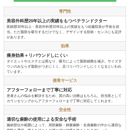
専門性
美容外科歴20年以上の実績をもつベテランドクター
医師歴30年以上・美容外科歴20年以上の実績をもつ佐藤院長が手術を担
当。ただ脂肪を吸引するだけでなく、デザインする技術・センスにも定評
があります。
効果
痩身効果＋リバウンドしにくい
ダイエットやエステとは異なり、吸引によって脂肪細胞を減少。サイズダ
ウンのみならず脂肪がつきにくく、且つリバウンドしにくくなるといわれ
ています。
接客サービス
アフターフォローまで丁寧に対応
患者さんの悩みを解決するため、質の高い治療はもちろん、担当医として
カウンセリングからアフターフォローまで丁寧に対応してくれます。
安全性
適切な麻酔の使用による安全な手術
施術部位や範囲によって、局部麻酔・静脈麻酔・全身麻酔の中から適切な