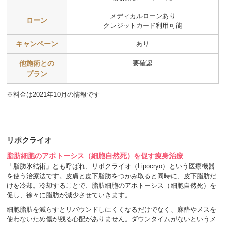
メディカルローンあり
ローン
クレジットカード利用可能
キャンペーン
あり
他施術との
要確認
プラン
※料金は2021年10月の情報です
リポクライオ
脂肪細胞のアポトーシス（細胞自然死）を促す痩身治療
「脂肪氷結術」とも呼ばれ、リポクライオ（Lipocryo）という医療機器
を使う治療法です。皮膚と皮下脂肪をつかみ取ると同時に、皮下脂肪だ
けを冷却。冷却することで、脂肪細胞のアポトーシス（細胞自然死）を
促し、徐々に脂肪が減少させていきます。
細胞脂肪を減らすとリバウンドしにくくなるだけでなく、麻酔やメスを
使わないため傷が残る心配がありません。ダウンタイムがないというメ