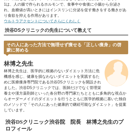
1は、人の腸で作られるホルモンで、食事中や食後に小腸から分泌さ
れ、血糖値が高いときにはインスリンに分泌を促す働きをする働きがあ
り食欲を抑える作用があります。
ウルトラアクセントについてさらにくわしく
渋谷DSクリニックの先生について教えて
その人にあった方法で無理せず痩せる「正しい痩身」の啓
蒙に努める
林博之先生
林博之先生は、医学的に根拠のないダイエット方法に危
機感を感じ、健康を損なわないダイエットを実践するた
めに医療痩身専門院である渋谷DSクリニックを開設され
ました。渋谷DSクリニックでは、医師だけでなく管理栄
養士や漢方薬剤師といった各分野の専門家たちとともに多角的な視点か
らオーダーメイドのダイエットを行うとともに医学的根拠に基いた独自
のメソッドで「その人にあった健康的で継続可能なダイエット」を提案
しています。
渋谷DSクリニック渋谷院 院長 林博之先生のプ
ロフィール