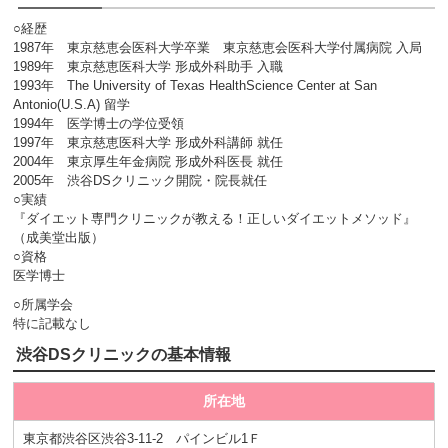
○経歴
1987年 東京慈恵会医科大学卒業 東京慈恵会医科大学付属病院 入局
1989年 東京慈恵医科大学 形成外科助手 入職
1993年 The University of Texas HealthScience Center at San
Antonio(U.S.A) 留学
1994年 医学博士の学位受領
1997年 東京慈恵医科大学 形成外科講師 就任
2004年 東京厚生年金病院 形成外科医長 就任
2005年 渋谷DSクリニック開院・院長就任
○実績
『ダイエット専門クリニックが教える！正しいダイエットメソッド』
（成美堂出版）
○資格
医学博士
○所属学会
特に記載なし
渋谷DSクリニックの基本情報
所在地
東京都渋谷区渋谷3-11-2 パインビル1Ｆ