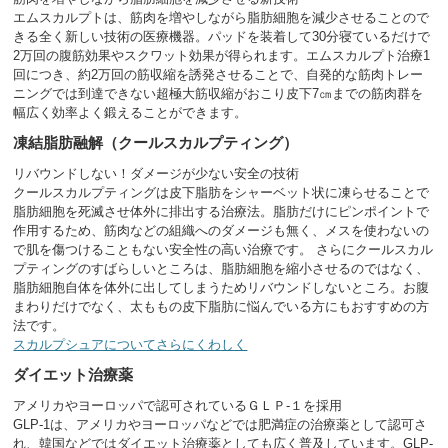
エムスカルプトは、筋肉を増やしながら脂肪細胞を減少させることので
きる全く新しい技術の医療機器。パッドを装着して30分寝ているだけで
2万回の腹筋効果やスクワット効果が得られます。エムスカルプト治療1
回につき、約2万回の筋収縮を誘発させることで、自発的な筋肉トレー
ニングでは到達できない超極大筋収縮がおこり皮下7㎝までの筋肉群を
幅広く効率よく鍛えることができます。
凍結脂肪融解（クールスカルプティング）
リバウンドしない！ダメージが少ない安全の技術
クールスカルプティングは皮下脂肪をシャーベット状に凍らせることで
脂肪細胞を死滅させ体外に排出する治療法。脂肪だけにピンポイントで
作用するため、筋肉などの組織へのダメージも無く、メスを使わないの
で肌を傷つけることもない安全性の高い治療です。 さらにクールスカル
プティングのすばらしいところは、脂肪細胞を縮小させるのではなく、
脂肪細胞自体を体外に出してしまうためリバウンドしないところ。お腹
まわりだけでなく、太ももの皮下脂肪に悩んでいる方にもおすすめの方
法です。
スカルプシュアについてさらにくわしく
ダイエット治療薬
アメリカやヨーロッパで認可されているＧＬＰ-１を採用
GLP-1は、アメリカやヨーロッパなどでは肥満症の治療薬として認可さ
れ、韓国などではダイエット治療薬としても広く普及しています。GLP-