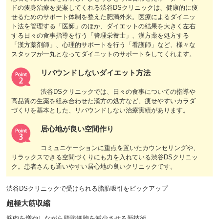
ドの痩身治療を提案してくれる渋谷DSクリニックは、健康的に痩
せるためのサポート体制を整えた肥満外来。医療によるダイエッ
ト法を管理する「医師」のほか、ダイエットの結果を大きく左右
する日々の食事指導を行う「管理栄養士」、漢方薬を処方する
「漢方薬剤師」、心理的サポートを行う「看護師」など、様々な
スタッフが一丸となってダイエットのサポートをしてくれます。
リバウンドしないダイエット方法
渋谷DSクリニックでは、日々の食事についての指導や
高品質の生薬を組み合わせた漢方の処方など、痩せやすいカラダ
づくりを基本とした、リバウンドしない治療実績があります。
居心地が良い空間作り
コミュニケーションに重点を置いたカウンセリングや、
リラックスできる空間づくりにも力を入れている渋谷DSクリニッ
ク。患者さんも通いやすい居心地の良いクリニックです。
渋谷DSクリニックで受けられる脂肪吸引をピックアップ
超極大筋収縮
筋肉を増やしながら脂肪細胞を減少させる新技術