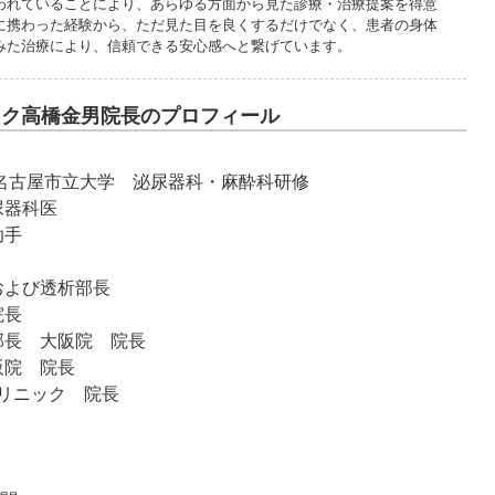
われていることにより、あらゆる方面から見た診療・治療提案を得意
に携わった経験から、ただ見た目を良くするだけでなく、患者の身体
みた治療により、信頼できる安心感へと繋げています。
ック高橋金男院長のプロフィール
卒 名古屋市立大学 泌尿器科・麻酔科研修
尿器科医
助手
科および透析部長
院長
療部長 大阪院 院長
阪院 院長
クリニック 院長