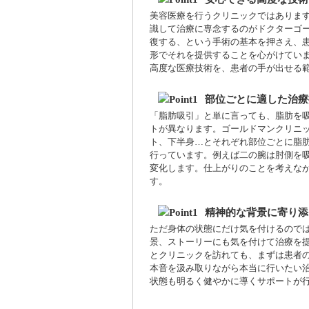
美容医療を行うクリニックではありま
識して治療に専念するのがドクターゴ
復する、という手術の基本を押さえ、
形でそれを提供することを心がけてい
高度な医療技術を、患者の手が出せる
部位ごとに適した治療
「脂肪吸引」と単に言っても、脂肪を
トが異なります。ゴールドマンクリニ
ト、下半身…とそれぞれ部位ごとに脂
行っています。例えば二の腕は肘側を
変化します。仕上がりのことを考えな
す。
精神的な背景に寄り添
ただ身体の状態にだけ気を付けるので
景、ストーリーにも気を付けて治療を
とクリニックを訪れても、まずは患者
本音を汲み取りながら本当に行いたい
状態も明るく健やかに導くサポートが