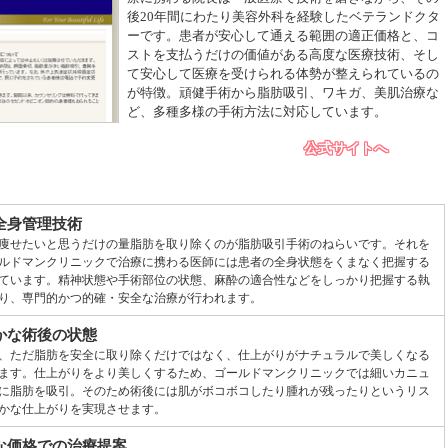
後20年間にわたり美容外科を経験したベテランドクタ
ーです。患者が安心して通える範囲の適正価格と、コ
ストを支払うだけの価値がある高度な医療技術、そし
て安心して医療を受けられる体勢が整えられているの
が特徴。頑健手術から脂肪吸引、ワキガ、美肌治療な
ど、多種多様の手術方法に対応しています。
公式サイトへ
全身管理技術
痩せたいと思うだけの量脂肪を取り除くのが脂肪吸引手術のねらいです。それを
ルドマンクリニックで治療に携わる医師には患者の全身状態をくまなく把握する
ています。精神状態や手術部位の状態、麻酔の適合性などをしっかり把握する執
り、専門的かつ的確・安全な治療が行われます。
かな術後の状態
、ただ脂肪を安全に取り除くだけではなく、仕上がりがナチュラルで美しくなる
ます。仕上がりをより美しくするため、ゴールドマンクリニックでは細いカニュ
に脂肪を吸引。そのため術後には肌がボコボコしたり腫れが残ったりというリス
かな仕上がりを実現させます。
な価格での治療提案