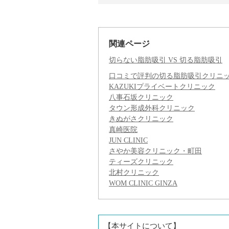
関連ページ
切らない脂肪吸引 VS 切る脂肪吸引
口コミで評判の切る脂肪吸引クリニ
KAZUKIプライベートクリニック
八事石坂クリニック
タウン形成外科クリニック
きぬがさクリニック
真崎医院
JUN CLINIC
さやか美容クリニック・町田
ティーズクリニック
北村クリニック
WOM CLINIC GINZA
【本サイトについて】