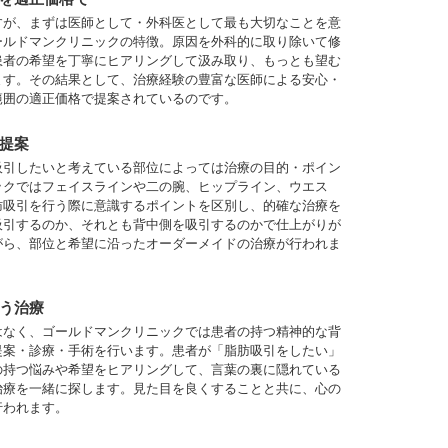
すが、まずは医師として・外科医として最も大切なことを意
ールドマンクリニックの特徴。原因を外科的に取り除いて修
患者の希望を丁寧にヒアリングして汲み取り、もっとも望む
ます。その結果として、治療経験の豊富な医師による安心・
範囲の適正価格で提案されているのです。
提案
吸引したいと考えている部位によっては治療の目的・ポイン
ックではフェイスラインや二の腕、ヒップライン、ウエス
肪吸引を行う際に意識するポイントを区別し、的確な治療を
吸引するのか、それとも背中側を吸引するのかで仕上がりが
がら、部位と希望に沿ったオーダーメイドの治療が行われま
う治療
はなく、ゴールドマンクリニックでは患者の持つ精神的な背
提案・診療・手術を行います。患者が「脂肪吸引をしたい」
の持つ悩みや希望をヒアリングして、言葉の裏に隠れている
治療を一緒に探します。見た目を良くすることと共に、心の
行われます。