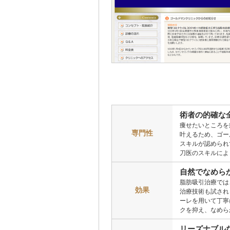
術者の的確な
痩せたいところを
専門性
叶えるため、ゴー
スキルが認められ
刀医のスキルによ
自然でなめら
脂肪吸引治療では
効果
治療技術も試され
ーレを用いて丁寧
クを抑え、なめら
リーズナブル