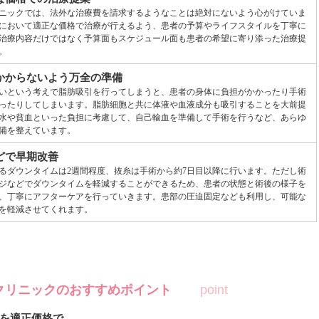
ニックでは、法外な治療費を請求するようなことは絶対にないよう心がけていま
において適正な価格で治療が行えるよう、患者の予算やライフスタイルを丁寧に
治療内容だけではなく予算面もスケジュール面も患者の希望に寄り添った治療提
。
かからないよう万全の準備
いという考えで脂肪吸引を行ってしまうと、患者の身体に負担がかかったり手術
ったりしてしまいます。脂肪細胞と共に体液や血液成分も吸引することを大前提
水や貧血といった負担に考慮して、自己輸血を準備して手術を行うなど、あらゆ
備を整えています。
どで早期改善
るダウンタイムは2週間程度、抜糸は手術から約7日目以降に行います。ただし術
ジなどでダウンタイムを軽減することができるため、患者の状態と術後の様子を
、丁寧にアフターケアを行っていきます。患部の圧迫固定なども利用し、可能な
を軽減させてくれます。
クリニックのおすすめポイント
を適正価格で