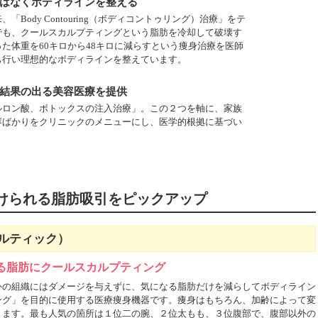
はなくボディラインを整える
Body Contouring（ボディコントゥリング）治療」をテ
でも、クールスカルプティングという脂肪を冷却して破壊す
た体重を60キロから48キロに減らすという痩身治療を医師
も行い理想的なボディラインを整えています。
結果の出る美容医療を提供
ルロン酸、ボトックスの注入治療」。この２つを軸に、家族
容ばかりをクリニックのメニューにし、医学的根拠に基づい
で受けられる脂肪吸引をピックアップ
ルティック）
る脂肪にクールスカルプティング
外の組織にはダメージを与えずに、気になる脂肪だけを減らしてボディライン
ング」を目的に使用する医療痩身機器です。痩身はもちろん、加齢によって変
きます。最も人気の箇所は１位二の腕、２位太もも、３位腹部で、腹部以外の