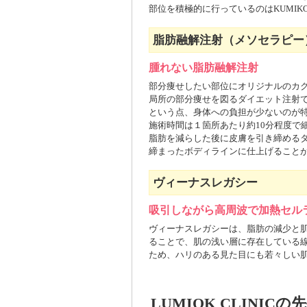
部位を積極的に行っているのはKUMIKO
脂肪融解注射（メソセラピー
腫れない脂肪融解注射
部分痩せしたい部位にオリジナルのカ
局所の部分痩せを図るダイエット注射
という点、身体への負担が少ないのが
施術時間は１箇所あたり約10分程度で
脂肪を減らした後に皮膚を引き締める
締まったボディラインに仕上げること
ヴィーナスレガシー
吸引しながら高周波で加熱セル
ヴィーナスレガシーは、脂肪の減少と
ることで、肌の浅い層に存在している
ため、ハリのある見た目にも若々しい
LUMIOK CLINI