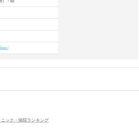
付）・9F
linic/
リニック・病院ランキング