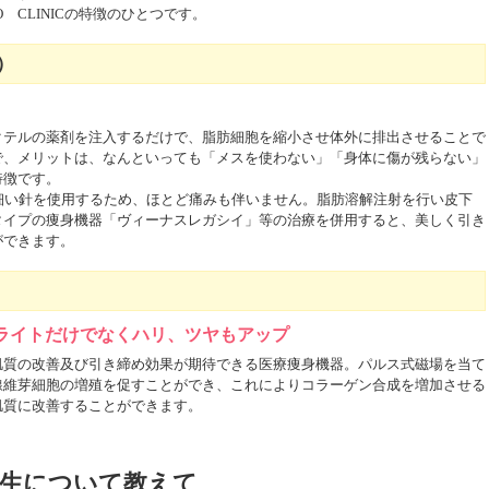
 CLINICの特徴のひとつです。
）
クテルの薬剤を注入するだけで、脂肪細胞を縮小させ体外に排出させることで
で、メリットは、なんといっても「メスを使わない」「身体に傷が残らない」
特徴です。
細い針を使用するため、ほとど痛みも伴いません。脂肪溶解注射を行い皮下
タイプの痩身機器「ヴィーナスレガシイ」等の治療を併用すると、美しく引き
ができます。
ライトだけでなくハリ、ツヤもアップ
肌質の改善及び引き締め効果が期待できる医療痩身機器。パルス式磁場を当て
線維芽細胞の増殖を促すことができ、これによりコラーゲン合成を増加させる
肌質に改善することができます。
Cの先生について教えて