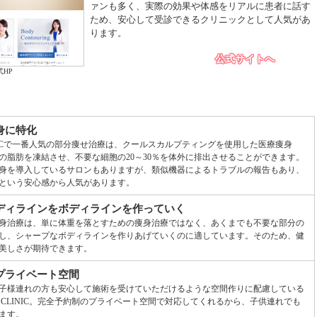
ァンも多く、実際の効果や体感をリアルに患者に話す
ため、安心して受診できるクリニックとして人気があ
ります。
公式サイトへ
式HP
身に特化
INICで一番人気の部分痩せ治療は、クールスカルプティングを使用した医療痩身
の脂肪を凍結させ、不要な細胞の20～30％を体外に排出させることができます。
身を導入しているサロンもありますが、類似機器によるトラブルの報告もあり、
という安心感から人気があります。
ディラインをボディラインを作っていく
身治療は、単に体重を落とすための痩身治療ではなく、あくまでも不要な部分の
し、シャープなボディラインを作りあげていくのに適しています。そのため、健
美しさが期待できます。
プライベート空間
子様連れの方も安心して施術を受けていただけるような空間作りに配慮している
O CLINIC。完全予約制のプライベート空間で対応してくれるから、子供連れでも
ます。