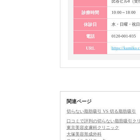
比谷ビル8（受
10:00～18:00
診療時間
水・日曜・祝日
休診日
0120-001-935
電話
https://kumiko.c
URL
関連ページ
切らない脂肪吸引 VS 切る脂肪吸引
口コミで評判の切らない脂肪吸引ク
東京美容皮膚科クリニック
大塚美容形成外科