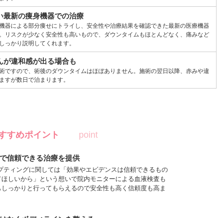
い最新の痩身機器での治療
機器による部分痩せにトライし、安全性や治療結果を確認できた最新の医療機器
。リスクが少なく安全性も高いもので、ダウンタイムもほとんどなく、痛みなど
しっかり説明してくれます。
んが違和感が出る場合も
術ですので、術後のダウンタイムはほぼありません。施術の翌日以降、赤みや違
ますが数日で治まります。
のおすすめポイント
で信頼できる治療を提供
スカルプティングに関しては「効果やエビデンスは信頼できるもの
てほしいから」という想いで院内モニターによる血液検査も
もしっかりと行ってもらえるので安全性も高く信頼度も高ま