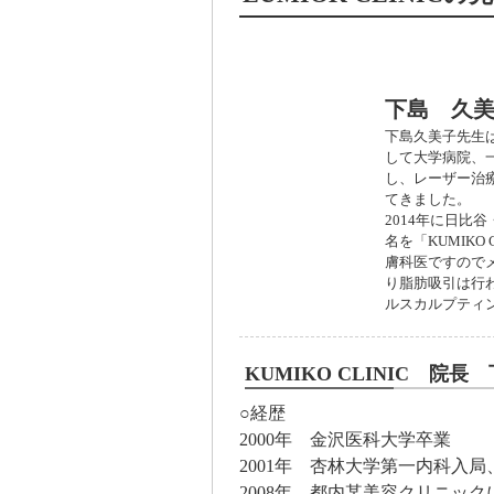
自身の体験を
下島 久
下島久美子先生
して大学病院、
し、レーザー治
てきました。
2014年に日比
名を「KUMIK
膚科医ですので
り脂肪吸引は行
ルスカルプティ
KUMIKO CLINIC 
○経歴
2000年 金沢医科大学卒業
2001年 杏林大学第一内科入
2008年 都内某美容クリニッ