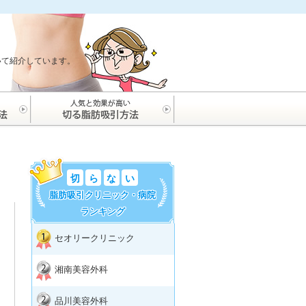
ついて紹介しています。
切
ら
な
い
脂肪吸引クリニック・病院
ランキング
セオリークリニック
湘南美容外科
品川美容外科