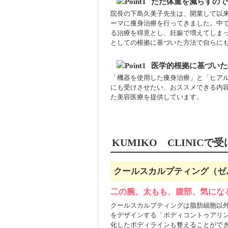
ただ体重を減らすので
院長の下島久美子先生は、開業して以来、「
ーマに痩身治療を行ってきました。中
る治療を得意とし、妊娠で増えてしまっ
としての根拠に基づいた方法で自らに
医学的根拠に基づいた
「機器を使用した痩身治療」と「ヒア
にも受けさせたい、おススメできる内
た美容医療を提供しています。
KUMIKO CLINIC
クールスカルプティング（ゼ
二の腕、太もも、腹部、気にな
クールスカルプティングは脂肪細胞以
をデザインする「ボディコントゥアリ
化したボディラインも整えることがで