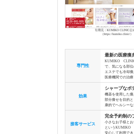
引用元：KUMIKO CLINIC公
（https://kumiko.clinic/）
最新の医療痩
KUMIKO CL
専門性
で、気になる部位
エステでも冷却痩
医療機関での治療
シャープなボ
機器を使用した痩
効果
部分痩せを目的と
康的でヘルシーな
完全予約制の
小さなお子様とお
接客サービス
というKUMIK
安心して利用でき