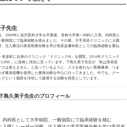
踏まえて施術説明を行う
美子先生
は、2000年に金沢医科大学を卒業後、杏林大学第一内科に入局、内科医と
一般病院にて臨床経験を積みました。その後、大手美容クリニックに入職
療、注入療法の美容医療全般を学び美容皮膚科医としての臨床経験を重ね
谷・有楽町に自身のクリニック「クリニックB」を開院、2016年クリニック
O CLINIC」に改称し現在に至っています。下島久美子先生が「私は美容皮
メスは使えません」と語っているように、メスを使わない医療痩身、つま
わず痩身器機を使用した痩身治療を中心に行ってきました。中でも、クー
ングという脂肪を冷却して破壊する治療を得意としています。
院長 下島久美子先生のプロフィール
局、内科医として大学病院、一般病院にて臨床経験を積む
クに入職しレーザー治療、注入療法の美容医療全般を学び美容皮