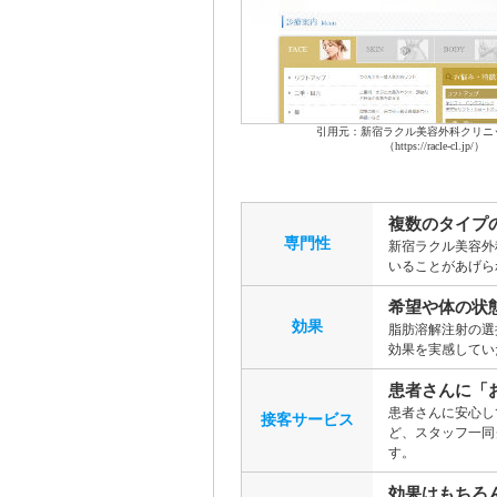
引用元：新宿ラクル美容外科クリニ
（https://racle-cl.jp/）
複数のタイプ
専門性
新宿ラクル美容外
いることがあげら
希望や体の状
効果
脂肪溶解注射の選
効果を実感してい
患者さんに「
患者さんに安心し
接客サービス
ど、スタッフ一同
す。
効果はもちろ