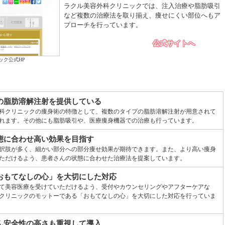
ラクル美容外科クリニックでは、注入治療や脂肪吸引
など複数の治療法を取り揃え、痩せにくい部位へもア
プローチを行っています。
公式サイトへ
ック公式HP
の脂肪溶解注射を提供している
科クリニックの痩身術の特徴として、複数のタイプの脂肪溶解注射が用意されて
れます。その他にも脂肪吸引や、医療痩身機器での治療も行っています。
態に合わせ高い効果を目指す
択肢が多く、細かい部分への部分痩せ効果が期待できます。また、より高い痩身
ただけるよう、患者さんの状態に合わせた治療法を提案しています。
おもてなしの心」を大切にした対応
て美容医療を受けていただけるよう、受付やカウンセリングやアフターケアな
クリニックのモットーである「おもてなしの心」を大切にした対応を行っていま
ん安全性の高さも重視して導入