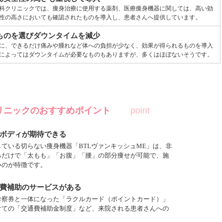
科クリニックでは、痩身治療に使用する薬剤、医療痩身機器に関しては、高い効
性の高さにおいても確認されたものを導入し、患者さんへ提供しています。
ものを選びダウンタイムを減少
に、できるだけ痛みや腫れなど体への負担が少なく、効果が得られるものを導入
によってはダウンタイムが必要なものもありますが、多くはほぼないそうです。
リニックのおすすめポイント
ボディが期待できる
ている切らない痩身機器「BTLヴァンキッシュME」は、非
るだけで「太もも」「お腹」「腰」の部分痩せが可能で、施
いのが特徴です。
費補助のサービスがある
診察券と一体になった「ラクルカード（ポイントカード）」
けての「交通費補助金制度」など、来院される患者さんへの