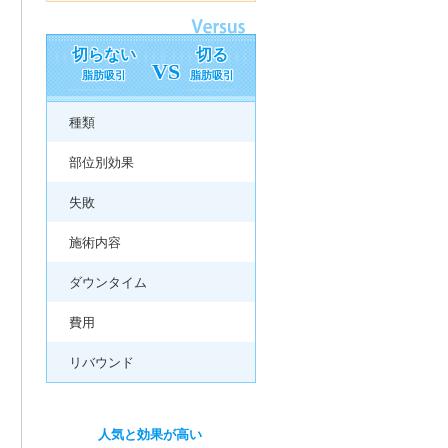
切らない
切る
VS
脂肪吸引
脂肪吸引
種類
部位別効果
失敗
施術内容
ダウンタイム
費用
リバウンド
人気と効果が高い