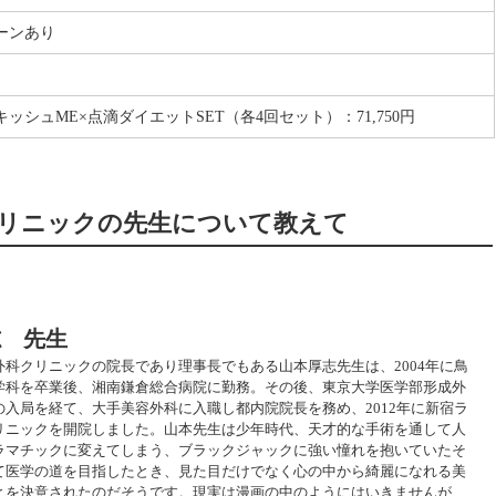
ーンあり
ッシュME×点滴ダイエットSET（各4回セット）：71,750円
リニックの先生について教えて
て感動の美容医療を提供していく
志 先生
外科クリニックの院長であり理事長でもある山本厚志先生は、2004年に鳥
学科を卒業後、湘南鎌倉総合病院に勤務。その後、東京大学医学部形成外
の入局を経て、大手美容外科に入職し都内院院長を務め、2012年に新宿ラ
リニックを開院しました。山本先生は少年時代、天才的な手術を通して人
ラマチックに変えてしまう、ブラックジャックに強い憧れを抱いていたそ
て医学の道を目指したとき、見た目だけでなく心の中から綺麗になれる美
とを決意されたのだそうです。現実は漫画の中のようにはいきませんが、