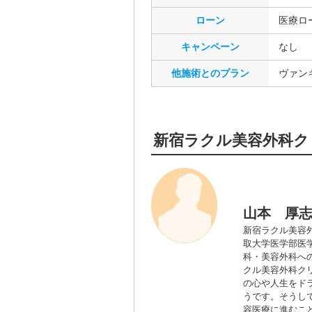
ローン
医療ロ
キャンペーン
なし
他施術とのプラン
ヴァンキ
新宿ラクル美容外科ク
ラクルを通じ
山本 厚
新宿ラクル美容
取大学医学部医
科・美容外科へ
クル美容外科ク
の心や人生をド
うです。そうし
容医療に進むこ