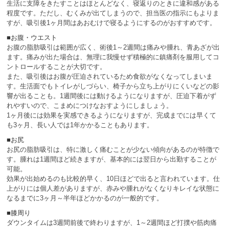
生活に支障をきたすことはほとんどなく、寝返りのときに違和感がある
程度です。ただし、むくみが出てしまうので、担当医の指示にもよりま
すが、吸引後1ヶ月間はあおむけで寝るようにするのがおすすめです。
■お腹・ウエスト
お腹の脂肪吸引は範囲が広く、術後1～2週間は痛みや腫れ、青あざが出
ます。痛みが出た場合は、無理に我慢せず積極的に鎮痛剤を服用してコ
ントロールすることが大切です。
また、吸引後はお腹が圧迫されているため食欲がなくなってしまいま
す。生活面でもトイレがしづらい、椅子から立ち上がりにくいなどの影
響が出ることも。1週間後には動けるようになりますが、圧迫下着がず
れやすいので、こまめにつけなおすようにしましょう。
1ヶ月後には効果を実感できるようになりますが、完成までには早くて
も3ヶ月、長い人では1年かかることもあります。
■お尻
お尻の脂肪吸引は、特に激しく痛むことが少ない傾向があるのが特徴で
す。腫れは1週間ほど続きますが、基本的には翌日から出勤することが
可能。
効果が出始めるのも比較的早く、10日ほどで出ると言われています。仕
上がりには個人差がありますが、赤みや腫れがなくなりキレイな状態に
なるまでに3ヶ月～半年ほどかかるのが一般的です。
■膝周り
ダウンタイムは3週間前後で終わりますが、1～2週間ほど打撲や筋肉痛