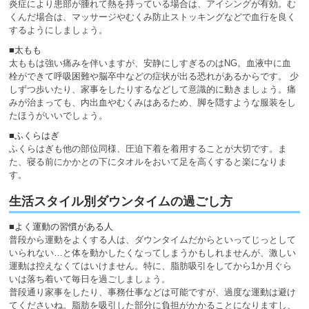
炎症により患部が腫れて熱を持っている場合は、アイシングが有効。む
くんだ場合は、マッサージやむくみ防止ストッキングなどで血行を良く
するようにしましょう。
■太もも
太ももは強い痛みを伴いますが、安静にしすぎるのはNG。血液中に血
栓ができて呼吸困難や脳卒中などの症状が出る恐れがあるからです。 少
しずつ歩いたり、家事をしたりするなどして意識的に動きましょう。痛
みが治まっても、内出血やむくみはあるため、脚を隠すような服装をし
たほうがいいでしょう。
■ふくらはぎ
ふくらはぎも他の部位同様、圧迫下着を着用することが大切です。ま
た、寝る前にかかとの下にタオルをおいて足を高くすると楽になりま
す。
生活スタイル別ダウンタイムの過ごし方
■よく運動の習慣がある人
普段から運動をよくする人は、ダウンタイムだからといってじっとして
いられない…と体を動かしたくなってしまうかもしれませんが、激しい
運動は控えなくてはいけません。特に、脂肪吸引をしてから1か月ぐら
いは落ち着いて毎日を過ごしましょう。
普段通り家事をしたり、事務仕事などは可能ですが、過度な運動は避け
てくださいね。脂肪を吸引した部分に負担がかかることになりますし、