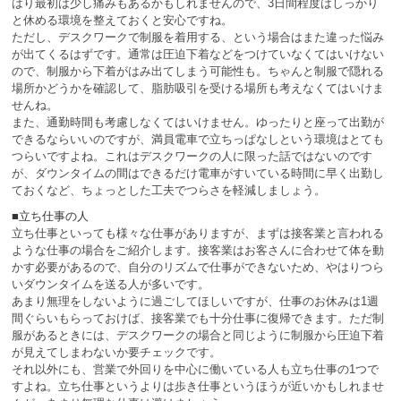
はり最初は少し痛みもあるかもしれませんので、3日間程度はしっかり
と休める環境を整えておくと安心ですね。
ただし、デスクワークで制服を着用する、という場合はまた違った悩み
が出てくるはずです。通常は圧迫下着などをつけていなくてはいけない
ので、制服から下着がはみ出てしまう可能性も。ちゃんと制服で隠れる
場所かどうかを確認して、脂肪吸引を受ける場所も考えなくてはいけま
せんね。
また、通勤時間も考慮しなくてはいけません。ゆったりと座って出勤が
できるならいいのですが、満員電車で立ちっぱなしという環境はとても
つらいですよね。これはデスクワークの人に限った話ではないのです
が、ダウンタイムの間はできるだけ電車がすいている時間に早く出勤し
ておくなど、ちょっとした工夫でつらさを軽減しましょう。
■立ち仕事の人
立ち仕事といっても様々な仕事がありますが、まずは接客業と言われる
ような仕事の場合をご紹介します。接客業はお客さんに合わせて体を動
かす必要があるので、自分のリズムで仕事ができないため、やはりつら
いダウンタイムを送る人が多いです。
あまり無理をしないように過ごしてほしいですが、仕事のお休みは1週
間ぐらいもらっておけば、接客業でも十分仕事に復帰できます。ただ制
服があるときには、デスクワークの場合と同じように制服から圧迫下着
が見えてしまわないか要チェックです。
それ以外にも、営業で外回りを中心に働いている人も立ち仕事の1つで
すよね。立ち仕事というよりは歩き仕事というほうが近いかもしれませ