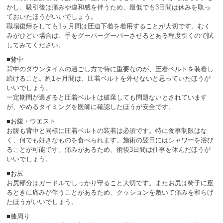
かし、吸引後は痛みや違和感を伴うため、最低でも3日間は休みを取っ
ておいたほうがいいでしょう。
職場復帰をしても1ヶ月間は圧迫下着を着用することが大切です。むく
みがひどい場合は、手をグーパーグーパーさせるとある程度引くので試
してみてください。
■背中
背中のダウンタイムの過ごし方で特に重要なのが、圧着ベルトを装着し
続けること。約1ヶ月間は、圧着ベルトを外せないと思っていたほうが
いいでしょう。
一定期間が過ぎると圧着ベルトは破棄しても問題ないとされています
が、やめるタイミングを医師に確認したほうが安全です。
■お腹・ウエスト
お腹も背中と同様に圧着ベルトの装着は必須です。特に食事制限はな
く、何でも好きなものを食べられます。施術の翌日にはシャワーを浴び
ることが可能です。痛みがあるため、術後3日間は仕事を休んだほうが
いいでしょう。
■お尻
お尻部分はガードルでしっかり守ること大切です。またお尻は椅子に座
るときに痛みが伴うことがあるため、クッションを敷いて痛みを和らげ
たほうがいいでしょう。
■膝周り