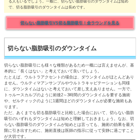
る人もいるでしょう。一般に、切らない脂肪吸引のダウンタイムは短め
で、切る脂肪吸引のダウンタイムは長めです。
切らない脂肪吸引VS切る脂肪吸引！全ラウンドを見る
切らない脂肪吸引のダウンタイム
切らない脂肪吸引にも様々な種類があるため一概には言えませんが、基
本的に「長くはない」と考えておいて良いでしょう。
たとえば、ウルトラアクセントの場合は、ダウンタイムがほとんどあり
ません。ウルティマアンサンブルやウルトラキャビテーションも同様
に、ダウンタイムはないと考えておいて差し支えありません。一方で、
トゥルースカルプのように術後2～3時間のダウンタイムを要する施術
や、ゼルティックのように1週間ほどのダウンタイムが必要な施術もあ
ります。
ただ、あくまでも切る脂肪吸引と比較した場合において、切らない脂肪
吸引のいずれもダウンタイムは短めと理解しておきましょう。なお、切
らない脂肪吸引のダウンタイムが短めとは言っても、施術の効果を最大
限に引き出すために、施術直後は医師の指示に従って安静に過ごすこと
が大切です。