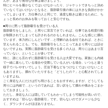
んが、あまり無理な仕事は避けましょう。
特にヒールを履かなくてはいけなかったり、ジャケットできちっと決め
ていなくてはいけないとなると、脂肪吸引後の体には大きな負担がかか
ってしまいます。力仕事の人と同じで、過度な動きは避けるために、ち
ょっと長めのお休みを取っておくと安心ですね。
■周りに黙って脂肪吸引を受けている人
脂肪吸引をしました、と周りに宣言できていれば、仕事である程度行動
が制限されてしまっても許されるのかもしれません。こんな感じに腫れ
ています、体力的にしんどいです…と理解のある会社であれば、ときに
甘えられることも。でも、脂肪吸引をしたことってあまり周りには話せ
ないですよね。実際に脂肪吸引を受ける多くの人は、周りにはあまり言
っていない、ということが多いです。
特に、誰にも言わずに脂肪吸引を受ける人は大変ですね。家族にも内緒
で一緒に暮らしている場合や交際している人がいる場合、いつもと違う
様子でバレやすいでしょう。圧迫下着などをつけなくてはいけないこと
もありますし、腫れていたりすると「どうしたの？」と心配されてしま
いますよね。
ごく身近な人にだけは打ち明けることをおすすめしますが、どうしても
周りには内緒で…というのであれば、言い訳をして腫れや痛みをごまか
しておきましょう。
ただし、身近な人には隠していてもわかってしまう可能性が高いので、
おすすめは「切らない脂肪吸引」です。切らないのでダメージも少な
く、ダウンタイムがほぼありません。