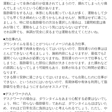
運動によって全身の血行が促進されてしまうので、腫れてしまったり痛
んでしまったりという心配があります。
脂肪吸引をする人は、体形にも気を配っている人が多く、運動をして少
しでも早く引き締めたいと思うかもしれませんが、無理はせずに過ごし
ましょう。特に切る脂肪吸引の方法を選択した場合は、1週間程度は痛
みが強くて、運動をしようという気にはならないはずです。
それ以降でも、体調が完全に戻るまでは運動を控えてくださいね。
■力仕事の人
ダウンタイムを送ることがつらいイメージのある力仕事。
ハードな仕事で肉体を使わなくてはいけないので、普段通りの仕事はほ
とんどできないと考えましょう。施術内容にもよりますが、最低でも2
週間ぐらいは休みが必要になりますね。普段通りのぺースで仕事をして
しまうと、脂肪吸引した部位に負担が大きくかかります。また腫れなど
の原因にもなってしまう可能性もあり、効果が出るまでに時間が必要に
なります。
できる限り安静に過ごさなくてはいけません。でも出勤したのに仕事が
できない、というわけにはいかないので、長期休暇や有休を利用して脂
肪吸引を受けるようにするのがオススメです。
■デスクワークの人
デスクワークの場合は、ダウンタイムをあまり心配する必要はないでし
ょう。特に「切らない脂肪吸引」であれば、ダウンタイムもほぼないた
め、それほど日常生活に負担はないと考えられるでしょう。ただし、や