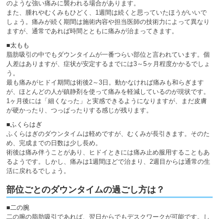
のような強い痛みに襲われる場合があります。
また、腫れやむくみもひどく、1週間は続くと思っていたほうがいいで
しょう。痛みが続く期間は施術内容や担当医師の技術力によって異なり
ますが、通常であれば時間とともに痛みが治まってきます。
■太もも
脂肪吸引の中でもダウンタイムが一番つらい部位と言われています。個
人差はありますが、症状が安定するまでには3～5ヶ月程度かかるでしょ
う。
最も痛みがヒドイ期間は術後2～3日。動かなければ痛みも和らぎます
が、ほとんどの人が鎮静剤を使って痛みを軽減しているのが現状です。
1ヶ月後には「細くなった」と実感できるようになりますが、まだ皮膚
が硬かったり、つっぱったりする感じが残ります。
■ふくらはぎ
ふくらはぎのダウンタイムは軽めですが、むくみが長引きます。そのた
め、完成までの日数は少し長め。
術後は痛み伴うことがあり、ヒドイときには痛み止め服用することもあ
るようです。しかし、痛みは1週間ほどで治まり、2週目からは通常の生
活に戻れるでしょう。
部位ごとのダウンタイムの過ごし方は？
■二の腕
二の腕の脂肪吸引であれば、翌日からでもデスクワークが可能です。し