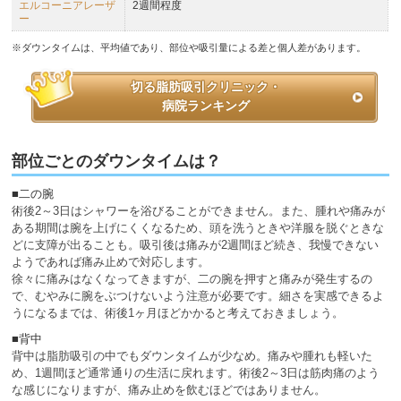
エルコーニアレーザ
2週間程度
ー
※ダウンタイムは、平均値であり、部位や吸引量による差と個人差があります。
切る脂肪吸引クリニック・
病院ランキング
部位ごとのダウンタイムは？
■二の腕
術後2～3日はシャワーを浴びることができません。また、腫れや痛みが
ある期間は腕を上げにくくなるため、頭を洗うときや洋服を脱ぐときな
どに支障が出ることも。吸引後は痛みが2週間ほど続き、我慢できない
ようであれば痛み止めで対応します。
徐々に痛みはなくなってきますが、二の腕を押すと痛みが発生するの
で、むやみに腕をぶつけないよう注意が必要です。細さを実感できるよ
うになるまでは、術後1ヶ月ほどかかると考えておきましょう。
■背中
背中は脂肪吸引の中でもダウンタイムが少なめ。痛みや腫れも軽いた
め、1週間ほど通常通りの生活に戻れます。術後2～3日は筋肉痛のよう
な感じになりますが、痛み止めを飲むほどではありません。