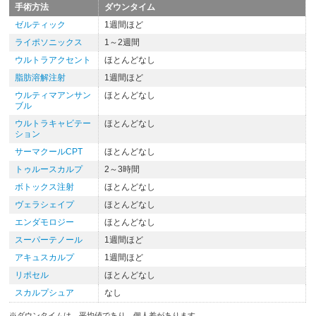
手術方法
ダウンタイム
ゼルティック
1週間ほど
ライポソニックス
1～2週間
ウルトラアクセント
ほとんどなし
脂肪溶解注射
1週間ほど
ウルティマアンサン
ほとんどなし
ブル
ウルトラキャビテー
ほとんどなし
ション
サーマクールCPT
ほとんどなし
トゥルースカルプ
2～3時間
ボトックス注射
ほとんどなし
ヴェラシェイプ
ほとんどなし
エンダモロジー
ほとんどなし
スーパーテノール
1週間ほど
アキュスカルプ
1週間ほど
リポセル
ほとんどなし
スカルプシュア
なし
※ダウンタイムは、平均値であり、個人差があります。