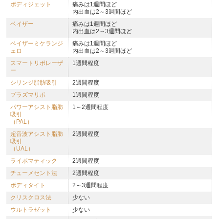
ボディジェット
痛みは1週間ほど
内出血は2～3週間ほど
ベイザー
痛みは1週間ほど
内出血は2～3週間ほど
ベイザーミケランジ
痛みは1週間ほど
ェロ
内出血は2～3週間ほど
スマートリポレーザ
1週間程度
ー
シリンジ脂肪吸引
2週間程度
プラズマリポ
1週間程度
パワーアシスト脂肪
1～2週間程度
吸引
（PAL）
超音波アシスト脂肪
2週間程度
吸引
（UAL）
ライポマティック
2週間程度
チューメセント法
2週間程度
ボディタイト
2～3週間程度
クリスクロス法
少ない
ウルトラゼット
少ない